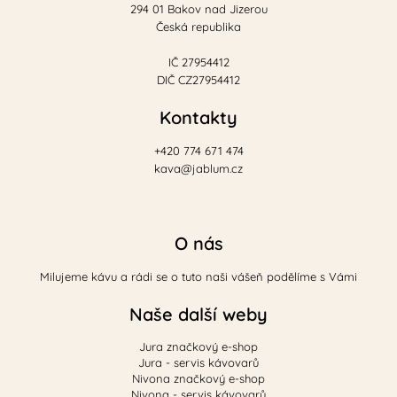
294 01 Bakov nad Jizerou
Česká republika
IČ 27954412
DIČ CZ27954412
Kontakty
+420 774 671 474
kava@jablum.cz
O nás
Milujeme kávu a rádi se o tuto naši vášeň podělíme s Vámi
Naše další weby
Jura značkový e-shop
Jura - servis kávovarů
Nivona značkový e-shop
Nivona - servis kávovarů