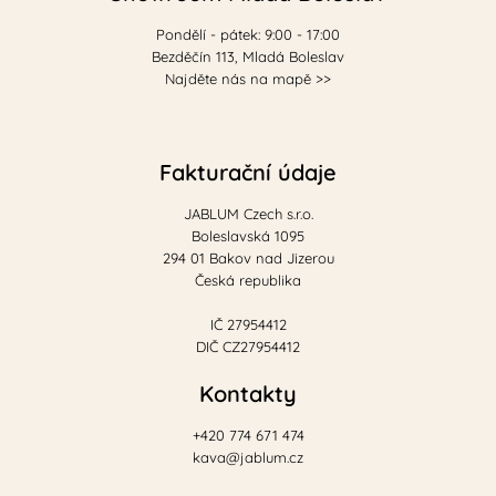
Pondělí - pátek: 9:00 - 17:00
Bezděčín 113, Mladá Boleslav
Najděte nás na mapě >>
Fakturační údaje
JABLUM Czech s.r.o.
Boleslavská 1095
294 01 Bakov nad Jizerou
Česká republika
IČ 27954412
DIČ CZ27954412
Kontakty
+420 774 671 474
kava@jablum.cz