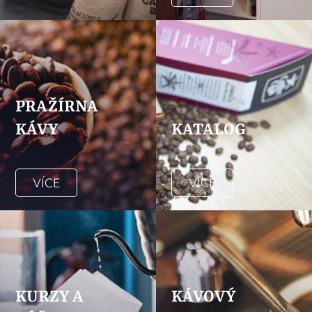
PRAŽÍRNA
KÁVY
KATALOG
VÍCE
VÍCE
KURZY A
KÁVOVÝ